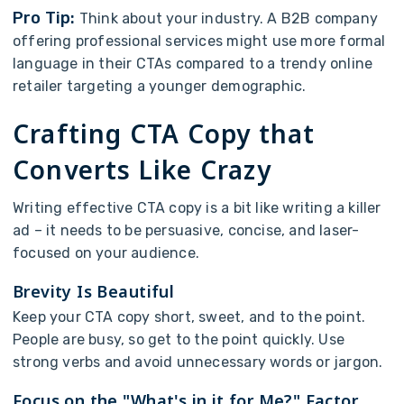
P
r
o
T
i
p
:
T
h
i
n
k
a
b
o
u
t
y
o
u
r
i
n
d
u
s
t
r
y
.
A
B
2
B
c
o
m
p
a
n
y
o
f
f
e
r
i
n
g
p
r
o
f
e
s
s
i
o
n
a
l
s
e
r
v
i
c
e
s
m
i
g
h
t
u
s
e
m
o
r
e
f
o
r
m
a
l
l
a
n
g
u
a
g
e
i
n
t
h
e
i
r
C
T
A
s
c
o
m
p
a
r
e
d
t
o
a
t
r
e
n
d
y
o
n
l
i
n
e
r
e
t
a
i
l
e
r
t
a
r
g
e
t
i
n
g
a
y
o
u
n
g
e
r
d
e
m
o
g
r
a
p
h
i
c
.
C
r
a
f
t
i
n
g
C
T
A
C
o
p
y
t
h
a
t
C
o
n
v
e
r
t
s
L
i
k
e
C
r
a
z
y
W
r
i
t
i
n
g
e
f
f
e
c
t
i
v
e
C
T
A
c
o
p
y
i
s
a
b
i
t
l
i
k
e
w
r
i
t
i
n
g
a
k
i
l
l
e
r
a
d
–
i
t
n
e
e
d
s
t
o
b
e
p
e
r
s
u
a
s
i
v
e
,
c
o
n
c
i
s
e
,
a
n
d
l
a
s
e
r
-
f
o
c
u
s
e
d
o
n
y
o
u
r
a
u
d
i
e
n
c
e
.
B
r
e
v
i
t
y
I
s
B
e
a
u
t
i
f
u
l
K
e
e
p
y
o
u
r
C
T
A
c
o
p
y
s
h
o
r
t
,
s
w
e
e
t
,
a
n
d
t
o
t
h
e
p
o
i
n
t
.
P
e
o
p
l
e
a
r
e
b
u
s
y
,
s
o
g
e
t
t
o
t
h
e
p
o
i
n
t
q
u
i
c
k
l
y
.
U
s
e
s
t
r
o
n
g
v
e
r
b
s
a
n
d
a
v
o
i
d
u
n
n
e
c
e
s
s
a
r
y
w
o
r
d
s
o
r
j
a
r
g
o
n
.
F
o
c
u
s
o
n
t
h
e
"
W
h
a
t
'
s
i
n
i
t
f
o
r
M
e
?
"
F
a
c
t
o
r