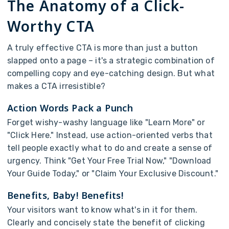
T
h
e
A
n
a
t
o
m
y
o
f
a
C
l
i
c
k
-
W
o
r
t
h
y
C
T
A
A
t
r
u
l
y
e
f
f
e
c
t
i
v
e
C
T
A
i
s
m
o
r
e
t
h
a
n
j
u
s
t
a
b
u
t
t
o
n
s
l
a
p
p
e
d
o
n
t
o
a
p
a
g
e
–
i
t
'
s
a
s
t
r
a
t
e
g
i
c
c
o
m
b
i
n
a
t
i
o
n
o
f
c
o
m
p
e
l
l
i
n
g
c
o
p
y
a
n
d
e
y
e
-
c
a
t
c
h
i
n
g
d
e
s
i
g
n
.
B
u
t
w
h
a
t
m
a
k
e
s
a
C
T
A
i
r
r
e
s
i
s
t
i
b
l
e
?
A
c
t
i
o
n
W
o
r
d
s
P
a
c
k
a
P
u
n
c
h
F
o
r
g
e
t
w
i
s
h
y
-
w
a
s
h
y
l
a
n
g
u
a
g
e
l
i
k
e
"
L
e
a
r
n
M
o
r
e
"
o
r
"
C
l
i
c
k
H
e
r
e
.
"
I
n
s
t
e
a
d
,
u
s
e
a
c
t
i
o
n
-
o
r
i
e
n
t
e
d
v
e
r
b
s
t
h
a
t
t
e
l
l
p
e
o
p
l
e
e
x
a
c
t
l
y
w
h
a
t
t
o
d
o
a
n
d
c
r
e
a
t
e
a
s
e
n
s
e
o
f
u
r
g
e
n
c
y
.
T
h
i
n
k
"
G
e
t
Y
o
u
r
F
r
e
e
T
r
i
a
l
N
o
w
,
"
"
D
o
w
n
l
o
a
d
Y
o
u
r
G
u
i
d
e
T
o
d
a
y
,
"
o
r
"
C
l
a
i
m
Y
o
u
r
E
x
c
l
u
s
i
v
e
D
i
s
c
o
u
n
t
.
"
B
e
n
e
f
i
t
s
,
B
a
b
y
!
B
e
n
e
f
i
t
s
!
Y
o
u
r
v
i
s
i
t
o
r
s
w
a
n
t
t
o
k
n
o
w
w
h
a
t
'
s
i
n
i
t
f
o
r
t
h
e
m
.
C
l
e
a
r
l
y
a
n
d
c
o
n
c
i
s
e
l
y
s
t
a
t
e
t
h
e
b
e
n
e
f
i
t
o
f
c
l
i
c
k
i
n
g