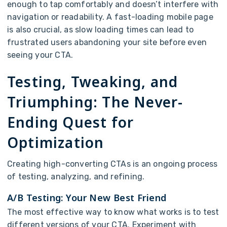
e
n
o
u
g
h
t
o
t
a
p
c
o
m
f
o
r
t
a
b
l
y
a
n
d
d
o
e
s
n
’
t
i
n
t
e
r
f
e
r
e
w
i
t
h
n
a
v
i
g
a
t
i
o
n
o
r
r
e
a
d
a
b
i
l
i
t
y
.
A
f
a
s
t
-
l
o
a
d
i
n
g
m
o
b
i
l
e
p
a
g
e
i
s
a
l
s
o
c
r
u
c
i
a
l
,
a
s
s
l
o
w
l
o
a
d
i
n
g
t
i
m
e
s
c
a
n
l
e
a
d
t
o
f
r
u
s
t
r
a
t
e
d
u
s
e
r
s
a
b
a
n
d
o
n
i
n
g
y
o
u
r
s
i
t
e
b
e
f
o
r
e
e
v
e
n
s
e
e
i
n
g
y
o
u
r
C
T
A
.
T
e
s
t
i
n
g
,
T
w
e
a
k
i
n
g
,
a
n
d
T
r
i
u
m
p
h
i
n
g
:
T
h
e
N
e
v
e
r
-
E
n
d
i
n
g
Q
u
e
s
t
f
o
r
O
p
t
i
m
i
z
a
t
i
o
n
C
r
e
a
t
i
n
g
h
i
g
h
-
c
o
n
v
e
r
t
i
n
g
C
T
A
s
i
s
a
n
o
n
g
o
i
n
g
p
r
o
c
e
s
s
o
f
t
e
s
t
i
n
g
,
a
n
a
l
y
z
i
n
g
,
a
n
d
r
e
f
i
n
i
n
g
.
A
/
B
T
e
s
t
i
n
g
:
Y
o
u
r
N
e
w
B
e
s
t
F
r
i
e
n
d
T
h
e
m
o
s
t
e
f
f
e
c
t
i
v
e
w
a
y
t
o
k
n
o
w
w
h
a
t
w
o
r
k
s
i
s
t
o
t
e
s
t
d
i
f
f
e
r
e
n
t
v
e
r
s
i
o
n
s
o
f
y
o
u
r
C
T
A
.
E
x
p
e
r
i
m
e
n
t
w
i
t
h