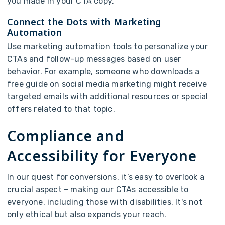
y
o
u
m
a
d
e
i
n
y
o
u
r
C
T
A
c
o
p
y
.
C
o
n
n
e
c
t
t
h
e
D
o
t
s
w
i
t
h
M
a
r
k
e
t
i
n
g
A
u
t
o
m
a
t
i
o
n
U
s
e
m
a
r
k
e
t
i
n
g
a
u
t
o
m
a
t
i
o
n
t
o
o
l
s
t
o
p
e
r
s
o
n
a
l
i
z
e
y
o
u
r
C
T
A
s
a
n
d
f
o
l
l
o
w
-
u
p
m
e
s
s
a
g
e
s
b
a
s
e
d
o
n
u
s
e
r
b
e
h
a
v
i
o
r
.
F
o
r
e
x
a
m
p
l
e
,
s
o
m
e
o
n
e
w
h
o
d
o
w
n
l
o
a
d
s
a
f
r
e
e
g
u
i
d
e
o
n
s
o
c
i
a
l
m
e
d
i
a
m
a
r
k
e
t
i
n
g
m
i
g
h
t
r
e
c
e
i
v
e
t
a
r
g
e
t
e
d
e
m
a
i
l
s
w
i
t
h
a
d
d
i
t
i
o
n
a
l
r
e
s
o
u
r
c
e
s
o
r
s
p
e
c
i
a
l
o
f
f
e
r
s
r
e
l
a
t
e
d
t
o
t
h
a
t
t
o
p
i
c
.
C
o
m
p
l
i
a
n
c
e
a
n
d
A
c
c
e
s
s
i
b
i
l
i
t
y
f
o
r
E
v
e
r
y
o
n
e
I
n
o
u
r
q
u
e
s
t
f
o
r
c
o
n
v
e
r
s
i
o
n
s
,
i
t
’
s
e
a
s
y
t
o
o
v
e
r
l
o
o
k
a
c
r
u
c
i
a
l
a
s
p
e
c
t
–
m
a
k
i
n
g
o
u
r
C
T
A
s
a
c
c
e
s
s
i
b
l
e
t
o
e
v
e
r
y
o
n
e
,
i
n
c
l
u
d
i
n
g
t
h
o
s
e
w
i
t
h
d
i
s
a
b
i
l
i
t
i
e
s
.
I
t
'
s
n
o
t
o
n
l
y
e
t
h
i
c
a
l
b
u
t
a
l
s
o
e
x
p
a
n
d
s
y
o
u
r
r
e
a
c
h
.