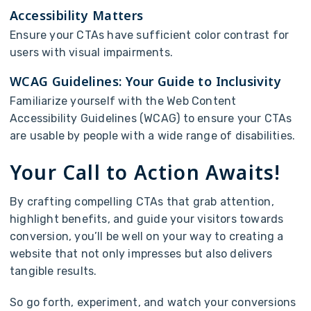
A
c
c
e
s
s
i
b
i
l
i
t
y
M
a
t
t
e
r
s
E
n
s
u
r
e
y
o
u
r
C
T
A
s
h
a
v
e
s
u
f
f
i
c
i
e
n
t
c
o
l
o
r
c
o
n
t
r
a
s
t
f
o
r
u
s
e
r
s
w
i
t
h
v
i
s
u
a
l
i
m
p
a
i
r
m
e
n
t
s
.
W
C
A
G
G
u
i
d
e
l
i
n
e
s
:
Y
o
u
r
G
u
i
d
e
t
o
I
n
c
l
u
s
i
v
i
t
y
F
a
m
i
l
i
a
r
i
z
e
y
o
u
r
s
e
l
f
w
i
t
h
t
h
e
W
e
b
C
o
n
t
e
n
t
A
c
c
e
s
s
i
b
i
l
i
t
y
G
u
i
d
e
l
i
n
e
s
(
W
C
A
G
)
t
o
e
n
s
u
r
e
y
o
u
r
C
T
A
s
a
r
e
u
s
a
b
l
e
b
y
p
e
o
p
l
e
w
i
t
h
a
w
i
d
e
r
a
n
g
e
o
f
d
i
s
a
b
i
l
i
t
i
e
s
.
Y
o
u
r
C
a
l
l
t
o
A
c
t
i
o
n
A
w
a
i
t
s
!
B
y
c
r
a
f
t
i
n
g
c
o
m
p
e
l
l
i
n
g
C
T
A
s
t
h
a
t
g
r
a
b
a
t
t
e
n
t
i
o
n
,
h
i
g
h
l
i
g
h
t
b
e
n
e
f
i
t
s
,
a
n
d
g
u
i
d
e
y
o
u
r
v
i
s
i
t
o
r
s
t
o
w
a
r
d
s
c
o
n
v
e
r
s
i
o
n
,
y
o
u
’
l
l
b
e
w
e
l
l
o
n
y
o
u
r
w
a
y
t
o
c
r
e
a
t
i
n
g
a
w
e
b
s
i
t
e
t
h
a
t
n
o
t
o
n
l
y
i
m
p
r
e
s
s
e
s
b
u
t
a
l
s
o
d
e
l
i
v
e
r
s
t
a
n
g
i
b
l
e
r
e
s
u
l
t
s
.
S
o
g
o
f
o
r
t
h
,
e
x
p
e
r
i
m
e
n
t
,
a
n
d
w
a
t
c
h
y
o
u
r
c
o
n
v
e
r
s
i
o
n
s