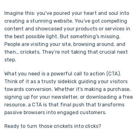
I
m
a
g
i
n
e
t
h
i
s
:
y
o
u
'
v
e
p
o
u
r
e
d
y
o
u
r
h
e
a
r
t
a
n
d
s
o
u
l
i
n
t
o
c
r
e
a
t
i
n
g
a
s
t
u
n
n
i
n
g
w
e
b
s
i
t
e
.
Y
o
u
'
v
e
g
o
t
c
o
m
p
e
l
l
i
n
g
c
o
n
t
e
n
t
a
n
d
s
h
o
w
c
a
s
e
d
y
o
u
r
p
r
o
d
u
c
t
s
o
r
s
e
r
v
i
c
e
s
i
n
t
h
e
b
e
s
t
p
o
s
s
i
b
l
e
l
i
g
h
t
.
B
u
t
s
o
m
e
t
h
i
n
g
'
s
m
i
s
s
i
n
g
.
P
e
o
p
l
e
a
r
e
v
i
s
i
t
i
n
g
y
o
u
r
s
i
t
e
,
b
r
o
w
s
i
n
g
a
r
o
u
n
d
,
a
n
d
t
h
e
n
…
c
r
i
c
k
e
t
s
.
T
h
e
y
’
r
e
n
o
t
t
a
k
i
n
g
t
h
a
t
c
r
u
c
i
a
l
n
e
x
t
s
t
e
p
.
W
h
a
t
y
o
u
n
e
e
d
i
s
a
p
o
w
e
r
f
u
l
c
a
l
l
t
o
a
c
t
i
o
n
(
C
T
A
)
.
T
h
i
n
k
o
f
i
t
a
s
a
t
r
u
s
t
y
s
i
d
e
k
i
c
k
g
u
i
d
i
n
g
y
o
u
r
v
i
s
i
t
o
r
s
t
o
w
a
r
d
s
c
o
n
v
e
r
s
i
o
n
.
W
h
e
t
h
e
r
i
t
'
s
m
a
k
i
n
g
a
p
u
r
c
h
a
s
e
,
s
i
g
n
i
n
g
u
p
f
o
r
y
o
u
r
n
e
w
s
l
e
t
t
e
r
,
o
r
d
o
w
n
l
o
a
d
i
n
g
a
f
r
e
e
r
e
s
o
u
r
c
e
,
a
C
T
A
i
s
t
h
a
t
f
i
n
a
l
p
u
s
h
t
h
a
t
t
r
a
n
s
f
o
r
m
s
p
a
s
s
i
v
e
b
r
o
w
s
e
r
s
i
n
t
o
e
n
g
a
g
e
d
c
u
s
t
o
m
e
r
s
.
R
e
a
d
y
t
o
t
u
r
n
t
h
o
s
e
c
r
i
c
k
e
t
s
i
n
t
o
c
l
i
c
k
s
?