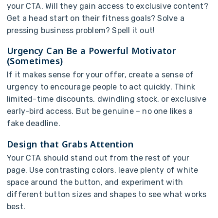
y
o
u
r
C
T
A
.
W
i
l
l
t
h
e
y
g
a
i
n
a
c
c
e
s
s
t
o
e
x
c
l
u
s
i
v
e
c
o
n
t
e
n
t
?
G
e
t
a
h
e
a
d
s
t
a
r
t
o
n
t
h
e
i
r
f
i
t
n
e
s
s
g
o
a
l
s
?
S
o
l
v
e
a
p
r
e
s
s
i
n
g
b
u
s
i
n
e
s
s
p
r
o
b
l
e
m
?
S
p
e
l
l
i
t
o
u
t
!
U
r
g
e
n
c
y
C
a
n
B
e
a
P
o
w
e
r
f
u
l
M
o
t
i
v
a
t
o
r
(
S
o
m
e
t
i
m
e
s
)
I
f
i
t
m
a
k
e
s
s
e
n
s
e
f
o
r
y
o
u
r
o
f
f
e
r
,
c
r
e
a
t
e
a
s
e
n
s
e
o
f
u
r
g
e
n
c
y
t
o
e
n
c
o
u
r
a
g
e
p
e
o
p
l
e
t
o
a
c
t
q
u
i
c
k
l
y
.
T
h
i
n
k
l
i
m
i
t
e
d
-
t
i
m
e
d
i
s
c
o
u
n
t
s
,
d
w
i
n
d
l
i
n
g
s
t
o
c
k
,
o
r
e
x
c
l
u
s
i
v
e
e
a
r
l
y
-
b
i
r
d
a
c
c
e
s
s
.
B
u
t
b
e
g
e
n
u
i
n
e
–
n
o
o
n
e
l
i
k
e
s
a
f
a
k
e
d
e
a
d
l
i
n
e
.
D
e
s
i
g
n
t
h
a
t
G
r
a
b
s
A
t
t
e
n
t
i
o
n
Y
o
u
r
C
T
A
s
h
o
u
l
d
s
t
a
n
d
o
u
t
f
r
o
m
t
h
e
r
e
s
t
o
f
y
o
u
r
p
a
g
e
.
U
s
e
c
o
n
t
r
a
s
t
i
n
g
c
o
l
o
r
s
,
l
e
a
v
e
p
l
e
n
t
y
o
f
w
h
i
t
e
s
p
a
c
e
a
r
o
u
n
d
t
h
e
b
u
t
t
o
n
,
a
n
d
e
x
p
e
r
i
m
e
n
t
w
i
t
h
d
i
f
f
e
r
e
n
t
b
u
t
t
o
n
s
i
z
e
s
a
n
d
s
h
a
p
e
s
t
o
s
e
e
w
h
a
t
w
o
r
k
s
b
e
s
t
.