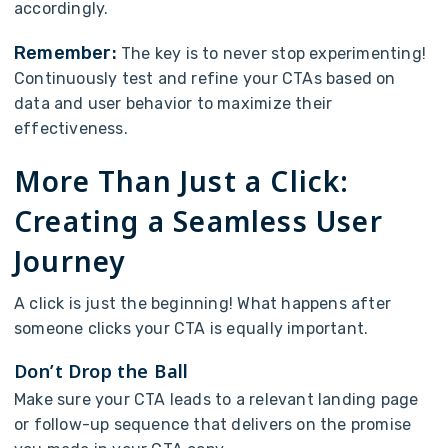
a
c
c
o
r
d
i
n
g
l
y
.
R
e
m
e
m
b
e
r
:
T
h
e
k
e
y
i
s
t
o
n
e
v
e
r
s
t
o
p
e
x
p
e
r
i
m
e
n
t
i
n
g
!
C
o
n
t
i
n
u
o
u
s
l
y
t
e
s
t
a
n
d
r
e
f
i
n
e
y
o
u
r
C
T
A
s
b
a
s
e
d
o
n
d
a
t
a
a
n
d
u
s
e
r
b
e
h
a
v
i
o
r
t
o
m
a
x
i
m
i
z
e
t
h
e
i
r
e
f
f
e
c
t
i
v
e
n
e
s
s
.
M
o
r
e
T
h
a
n
J
u
s
t
a
C
l
i
c
k
:
C
r
e
a
t
i
n
g
a
S
e
a
m
l
e
s
s
U
s
e
r
J
o
u
r
n
e
y
A
c
l
i
c
k
i
s
j
u
s
t
t
h
e
b
e
g
i
n
n
i
n
g
!
W
h
a
t
h
a
p
p
e
n
s
after
s
o
m
e
o
n
e
c
l
i
c
k
s
y
o
u
r
C
T
A
i
s
e
q
u
a
l
l
y
i
m
p
o
r
t
a
n
t
.
D
o
n
’
t
D
r
o
p
t
h
e
B
a
l
l
M
a
k
e
s
u
r
e
y
o
u
r
C
T
A
l
e
a
d
s
t
o
a
r
e
l
e
v
a
n
t
l
a
n
d
i
n
g
p
a
g
e
o
r
f
o
l
l
o
w
-
u
p
s
e
q
u
e
n
c
e
t
h
a
t
d
e
l
i
v
e
r
s
o
n
t
h
e
p
r
o
m
i
s
e