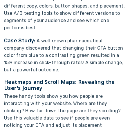
d
i
f
f
e
r
e
n
t
c
o
p
y
,
c
o
l
o
r
s
,
b
u
t
t
o
n
s
h
a
p
e
s
,
a
n
d
p
l
a
c
e
m
e
n
t
.
U
s
e
A
/
B
t
e
s
t
i
n
g
t
o
o
l
s
t
o
s
h
o
w
d
i
f
f
e
r
e
n
t
v
e
r
s
i
o
n
s
t
o
s
e
g
m
e
n
t
s
o
f
y
o
u
r
a
u
d
i
e
n
c
e
a
n
d
s
e
e
w
h
i
c
h
o
n
e
p
e
r
f
o
r
m
s
b
e
s
t
.
C
a
s
e
S
t
u
d
y
:
A well known pharmaceutical
company
d
i
s
c
o
v
e
r
e
d
t
h
a
t
c
h
a
n
g
i
n
g
t
h
e
i
r
C
T
A
b
u
t
t
o
n
c
o
l
o
r
f
r
o
m
b
l
u
e
t
o a contrasting
g
r
e
e
n
r
e
s
u
l
t
e
d
i
n
a
1
5
%
i
n
c
r
e
a
s
e
i
n
c
l
i
c
k
-
t
h
r
o
u
g
h
r
a
t
e
s
!
A
s
i
m
p
l
e
c
h
a
n
g
e
,
b
u
t
a
p
o
w
e
r
f
u
l
o
u
t
c
o
m
e
.
H
e
a
t
m
a
p
s
a
n
d
S
c
r
o
l
l
M
a
p
s
:
R
e
v
e
a
l
i
n
g
t
h
e
U
s
e
r
'
s
J
o
u
r
n
e
y
T
h
e
s
e
h
a
n
d
y
t
o
o
l
s
s
h
o
w
y
o
u
h
o
w
p
e
o
p
l
e
a
r
e
i
n
t
e
r
a
c
t
i
n
g
w
i
t
h
y
o
u
r
w
e
b
s
i
t
e
.
W
h
e
r
e
a
r
e
t
h
e
y
c
l
i
c
k
i
n
g
?
H
o
w
f
a
r
d
o
w
n
t
h
e
p
a
g
e
a
r
e
t
h
e
y
s
c
r
o
l
l
i
n
g
?
U
s
e
t
h
i
s
v
a
l
u
a
b
l
e
d
a
t
a
t
o
s
e
e
i
f
p
e
o
p
l
e
a
r
e
e
v
e
n
n
o
t
i
c
i
n
g
y
o
u
r
C
T
A
a
n
d
a
d
j
u
s
t
i
t
s
p
l
a
c
e
m
e
n
t