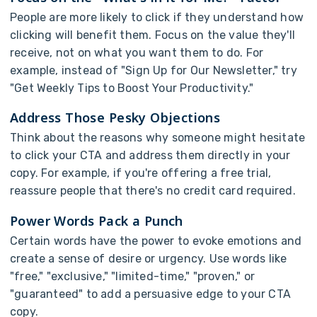
P
e
o
p
l
e
a
r
e
m
o
r
e
l
i
k
e
l
y
t
o
c
l
i
c
k
i
f
t
h
e
y
u
n
d
e
r
s
t
a
n
d
h
o
w
c
l
i
c
k
i
n
g
w
i
l
l
b
e
n
e
f
i
t
t
h
e
m
.
F
o
c
u
s
o
n
t
h
e
v
a
l
u
e
t
h
e
y
'
l
l
r
e
c
e
i
v
e
,
n
o
t
o
n
w
h
a
t
y
o
u
w
a
n
t
t
h
e
m
t
o
d
o
.
F
o
r
e
x
a
m
p
l
e
,
i
n
s
t
e
a
d
o
f
"
S
i
g
n
U
p
f
o
r
O
u
r
N
e
w
s
l
e
t
t
e
r
,
"
t
r
y
"
G
e
t
W
e
e
k
l
y
T
i
p
s
t
o
B
o
o
s
t
Y
o
u
r
P
r
o
d
u
c
t
i
v
i
t
y
.
"
A
d
d
r
e
s
s
T
h
o
s
e
P
e
s
k
y
O
b
j
e
c
t
i
o
n
s
T
h
i
n
k
a
b
o
u
t
t
h
e
r
e
a
s
o
n
s
w
h
y
s
o
m
e
o
n
e
m
i
g
h
t
h
e
s
i
t
a
t
e
t
o
c
l
i
c
k
y
o
u
r
C
T
A
a
n
d
a
d
d
r
e
s
s
t
h
e
m
d
i
r
e
c
t
l
y
i
n
y
o
u
r
c
o
p
y
.
F
o
r
e
x
a
m
p
l
e
,
i
f
y
o
u
'
r
e
o
f
f
e
r
i
n
g
a
f
r
e
e
t
r
i
a
l
,
r
e
a
s
s
u
r
e
p
e
o
p
l
e
t
h
a
t
t
h
e
r
e
'
s
n
o
c
r
e
d
i
t
c
a
r
d
r
e
q
u
i
r
e
d
.
P
o
w
e
r
W
o
r
d
s
P
a
c
k
a
P
u
n
c
h
C
e
r
t
a
i
n
w
o
r
d
s
h
a
v
e
t
h
e
p
o
w
e
r
t
o
e
v
o
k
e
e
m
o
t
i
o
n
s
a
n
d
c
r
e
a
t
e
a
s
e
n
s
e
o
f
d
e
s
i
r
e
o
r
u
r
g
e
n
c
y
.
U
s
e
w
o
r
d
s
l
i
k
e
"
f
r
e
e
,
"
"
e
x
c
l
u
s
i
v
e
,
"
"
l
i
m
i
t
e
d
-
t
i
m
e
,
"
"
p
r
o
v
e
n
,
"
o
r
"
g
u
a
r
a
n
t
e
e
d
"
t
o
a
d
d
a
p
e
r
s
u
a
s
i
v
e
e
d
g
e
t
o
y
o
u
r
C
T
A
c
o
p
y
.