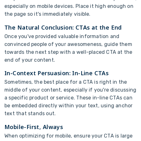
e
s
p
e
c
i
a
l
l
y
o
n
m
o
b
i
l
e
d
e
v
i
c
e
s
.
P
l
a
c
e
i
t
h
i
g
h
e
n
o
u
g
h
o
n
t
h
e
p
a
g
e
s
o
i
t
'
s
i
m
m
e
d
i
a
t
e
l
y
v
i
s
i
b
l
e
.
T
h
e
N
a
t
u
r
a
l
C
o
n
c
l
u
s
i
o
n
:
C
T
A
s
a
t
t
h
e
E
n
d
O
n
c
e
y
o
u
'
v
e
p
r
o
v
i
d
e
d
v
a
l
u
a
b
l
e
i
n
f
o
r
m
a
t
i
o
n
a
n
d
c
o
n
v
i
n
c
e
d
p
e
o
p
l
e
o
f
y
o
u
r
a
w
e
s
o
m
e
n
e
s
s
,
g
u
i
d
e
t
h
e
m
t
o
w
a
r
d
s
t
h
e
n
e
x
t
s
t
e
p
w
i
t
h
a
w
e
l
l
-
p
l
a
c
e
d
C
T
A
a
t
t
h
e
e
n
d
o
f
y
o
u
r
c
o
n
t
e
n
t
.
I
n
-
C
o
n
t
e
x
t
P
e
r
s
u
a
s
i
o
n
:
I
n
-
L
i
n
e
C
T
A
s
S
o
m
e
t
i
m
e
s
,
t
h
e
b
e
s
t
p
l
a
c
e
f
o
r
a
C
T
A
i
s
r
i
g
h
t
i
n
t
h
e
m
i
d
d
l
e
o
f
y
o
u
r
c
o
n
t
e
n
t
,
e
s
p
e
c
i
a
l
l
y
i
f
y
o
u
'
r
e
d
i
s
c
u
s
s
i
n
g
a
s
p
e
c
i
f
i
c
p
r
o
d
u
c
t
o
r
s
e
r
v
i
c
e
.
T
h
e
s
e
i
n
-
l
i
n
e
C
T
A
s
c
a
n
b
e
e
m
b
e
d
d
e
d
d
i
r
e
c
t
l
y
w
i
t
h
i
n
y
o
u
r
t
e
x
t
,
u
s
i
n
g
a
n
c
h
o
r
t
e
x
t
t
h
a
t
s
t
a
n
d
s
o
u
t
.
M
o
b
i
l
e
-
F
i
r
s
t
,
A
l
w
a
y
s
W
h
e
n
o
p
t
i
m
i
z
i
n
g
f
o
r
m
o
b
i
l
e
,
e
n
s
u
r
e
y
o
u
r
C
T
A
i
s
l
a
r
g
e